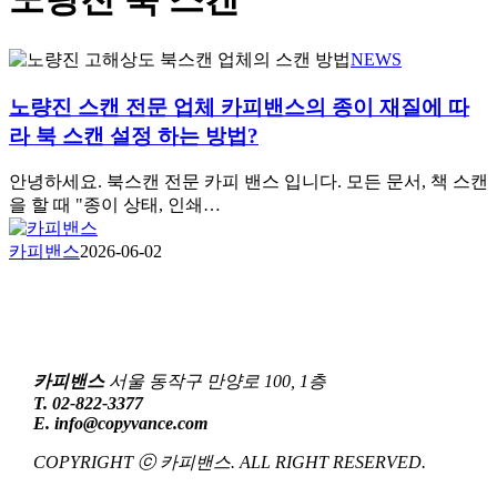
노
NEWS
량
노량진 스캔 전문 업체 카피밴스의 종이 재질에 따
진
스
라 북 스캔 설정 하는 방법?
캔
전
안녕하세요. 북스캔 전문 카피 밴스 입니다. 모든 문서, 책 스캔
문
을 할 때 "종이 상태, 인쇄…
업
체
카피밴스
2026-06-02
카
피
밴
스
의
카피밴스
서울 동작구 만양로 100, 1층
종
T. 02-822-3377
이
E. info@copyvance.com
재
질
COPYRIGHT ⓒ 카피밴스. ALL RIGHT RESERVED.
에