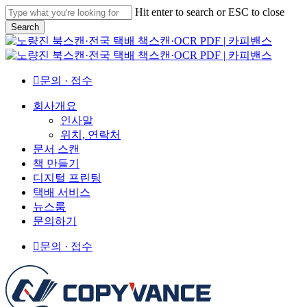
Skip
Hit enter to search or ESC to close
to
Search
main
Close
content
Search
문의 · 접수
Menu
회사개요
인사말
위치, 연락처
문서 스캔
책 만들기
디지털 프린팅
택배 서비스
뉴스룸
문의하기
문의 · 접수